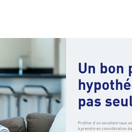
Un bon 
hypothéc
pas seu
Profiter d’un excellent taux e
à prendre en considération dan