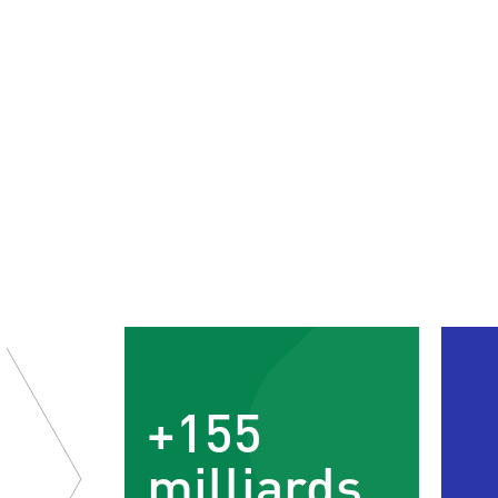
+155
milliards