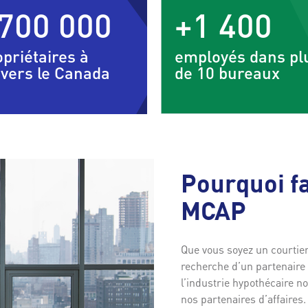
700 000
+1 400
opriétaires à
employés dans pl
avers le Canada
de 10 bureaux
Pourquoi fa
MCAP
Que vous soyez un courtier
recherche d’un partenaire 
l’industrie hypothécaire n
nos partenaires d’affaires