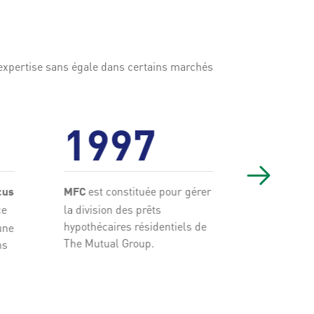
e expertise sans égale dans certains marchés
1997
19
est constituée pour gérer
MFC repos
cus
MFC
opérations
ce
la division des prêts
hypothécai
hypothécaires résidentiels de
une
The Mutual Group.
ns
Société h
et la
Socié
sont const