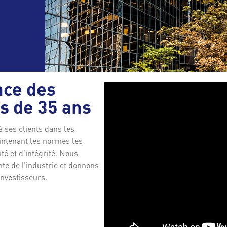
nce des
s de 35 ans
 ses clients dans les
intenant les normes les
té et d’intégrité. Nous
nte de l’industrie et donnons
nvestisseurs.