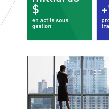
$
+
en actifs sous
pr
gestion
tr