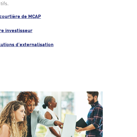
tifs.
 courtière de
MCAP
ire
investisseur
lutions
d’externalisation