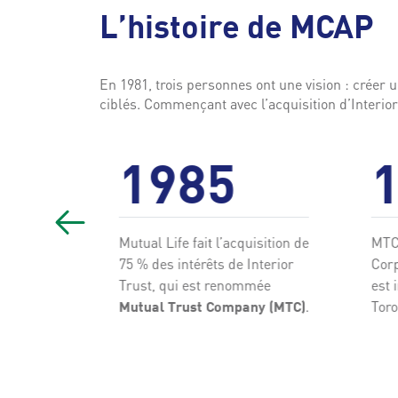
L’histoire de MCAP
En 1981, trois personnes ont une vision : créer
ciblés. Commençant avec l’acquisition d’Interio
1985
tions de
Mutual Life fait l’acquisition de
MTC
l
75 % des intérêts de Interior
Corp
toutes ses
Trust, qui est renommée
est 
adigm
.
Toro
Mutual Trust Company (MTC)