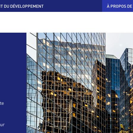
T DU DÉVELOPPEMENT
À PROPOS DE
te
our