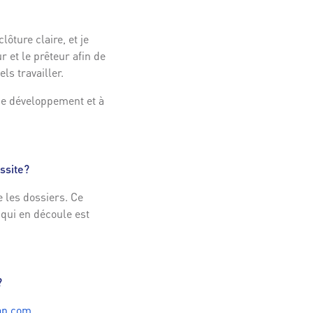
ôture claire, et je
r et le prêteur afin de
ls travailler.
 de développement et à
ssite?
 les dossiers. Ce
 qui en découle est
?
ap.com
.