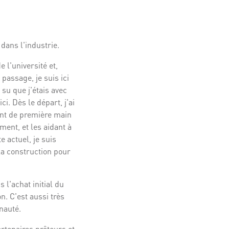
dans l'industrie.
l'université et,
passage, je suis ici
 su que j'étais avec
ci. Dès le départ, j'ai
ant de première main
ent, et les aidant à
 actuel, je suis
 la construction pour
 l'achat initial du
on. C'est aussi très
nauté.
rtenaires prêteurs et