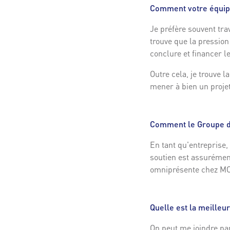
Comment votre équipe
Je préfère souvent trav
trouve que la pression
conclure et financer l
Outre cela, je trouve 
mener à bien un projet
Comment le Groupe de
En tant qu'entreprise,
soutien est assurément
omniprésente chez M
Quelle est la meille
On peut me joindre pa