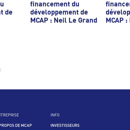
du
financement du
financ
t de
développement de
dévelo
MCAP : Neil Le Grand
MCAP :
e
NTREPRISE
INFO
PROPOS DE MCAP
INVESTISSEURS