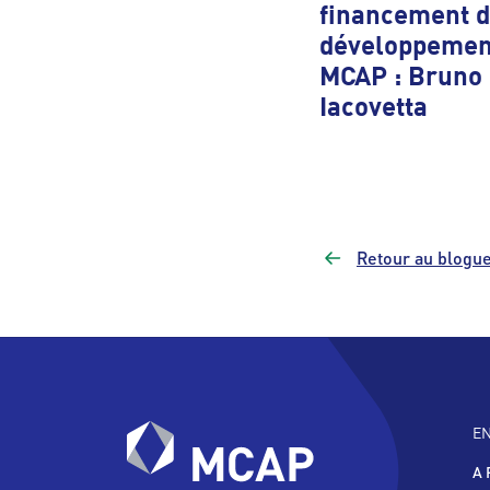
financement 
développemen
MCAP : Bruno
Iacovetta
Retour au blogu
E
A 