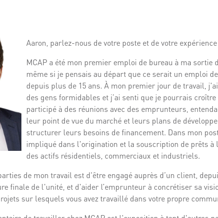
Aaron, parlez-nous de votre poste et de votre expérience 
MCAP a été mon premier emploi de bureau à ma sortie de 
même si je pensais au départ que ce serait un emploi de 
depuis plus de 15 ans. À mon premier jour de travail, j'ai
des gens formidables et j’ai senti que je pourrais croître i
participé à des réunions avec des emprunteurs, entend
leur point de vue du marché et leurs plans de développem
structurer leurs besoins de financement. Dans mon poste
impliqué dans l'origination et la souscription de prêts à
des actifs résidentiels, commerciaux et industriels.
arties de mon travail est d'être engagé auprès d’un client, depuis
ure finale de l'unité, et d'aider l’emprunteur à concrétiser sa visi
 projets sur lesquels vous avez travaillé dans votre propre commu
aire de travailler chez MCAP est l'exposition à tant d'autres pa