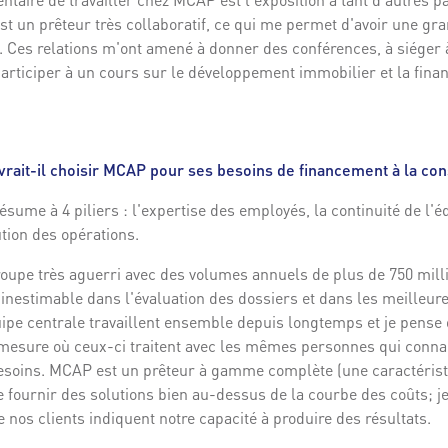
t un prêteur très collaboratif, ce qui me permet d'avoir une gran
. Ces relations m'ont amené à donner des conférences, à siéger 
participer à un cours sur le développement immobilier et la finan
vrait-il choisir MCAP pour ses besoins de financement à la con
sume à 4 piliers : l'expertise des employés, la continuité de l'éq
tion des opérations.
roupe très aguerri avec des volumes annuels de plus de 750 mill
inestimable dans l'évaluation des dossiers et dans les meilleur
pe centrale travaillent ensemble depuis longtemps et je pense q
esure où ceux-ci traitent avec les mêmes personnes qui conna
besoins. MCAP est un prêteur à gamme complète (une caractéristi
e fournir des solutions bien au-dessus de la courbe des coûts; j
e nos clients indiquent notre capacité à produire des résultats.