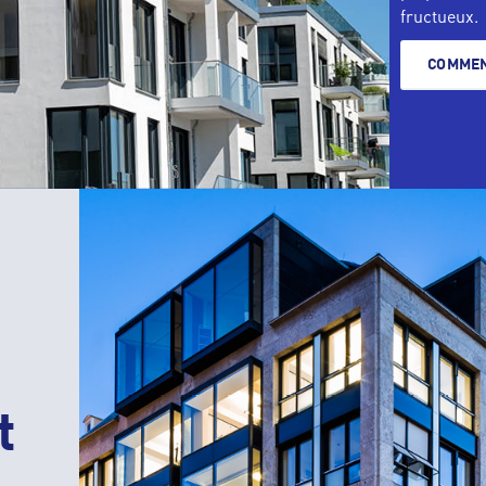
fructueux.
COMME
t