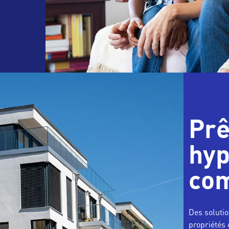
Prê
hyp
co
Des soluti
propriétés 