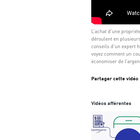
L’achat d’une propriété
déroulent en plusieur
conseils d’un expert h
voyez comment un cour
économiser de l’argent
Partager cette vidéo
Vidéos afférentes